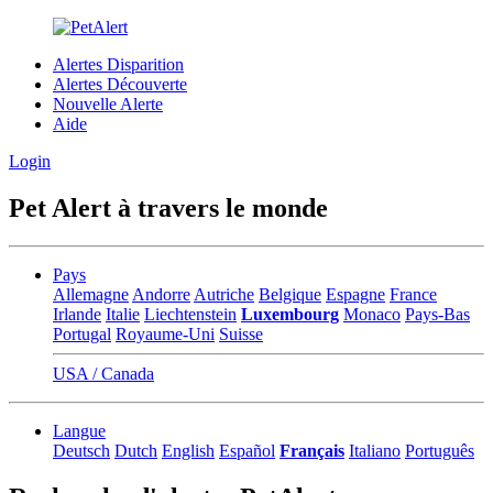
Alertes Disparition
Alertes Découverte
Nouvelle Alerte
Aide
Login
Pet Alert à travers le monde
Pays
Allemagne
Andorre
Autriche
Belgique
Espagne
France
Irlande
Italie
Liechtenstein
Luxembourg
Monaco
Pays-Bas
Portugal
Royaume-Uni
Suisse
USA / Canada
Langue
Deutsch
Dutch
English
Español
Français
Italiano
Português