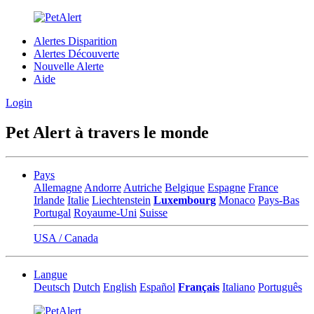
Alertes Disparition
Alertes Découverte
Nouvelle Alerte
Aide
Login
Pet Alert à travers le monde
Pays
Allemagne
Andorre
Autriche
Belgique
Espagne
France
Irlande
Italie
Liechtenstein
Luxembourg
Monaco
Pays-Bas
Portugal
Royaume-Uni
Suisse
USA / Canada
Langue
Deutsch
Dutch
English
Español
Français
Italiano
Português