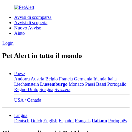
Avvisi di scomparsa
Avvisi di scoperta
Nuovo Avviso
Aiuto
Login
Pet Alert in tutto il mondo
Paese
Andorra
Austria
Belgio
Francia
Germania
Irlanda
Italia
Liechtenstein
Lussemburgo
Monaco
Paesi Bassi
Portogallo
Regno Unito
Spagna
Svizzera
USA / Canada
Lingua
Deutsch
Dutch
English
Español
Français
Italiano
Português