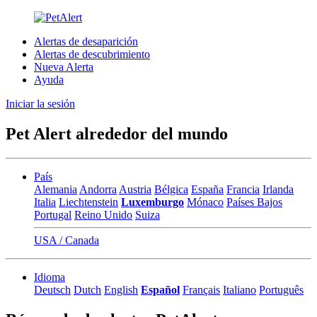
Alertas de desaparición
Alertas de descubrimiento
Nueva Alerta
Ayuda
Iniciar la sesión
Pet Alert alrededor del mundo
País
Alemania
Andorra
Austria
Bélgica
España
Francia
Irlanda
Italia
Liechtenstein
Luxemburgo
Mónaco
Países Bajos
Portugal
Reino Unido
Suiza
USA / Canada
Idioma
Deutsch
Dutch
English
Español
Français
Italiano
Português